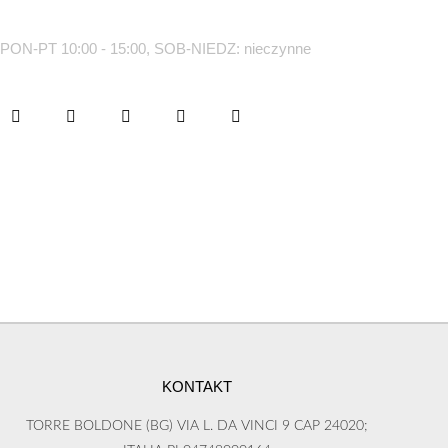
PON-PT 10:00 - 15:00, SOB-NIEDZ: nieczynne
KONTAKT
TORRE BOLDONE (BG) VIA L. DA VINCI 9 CAP 24020;